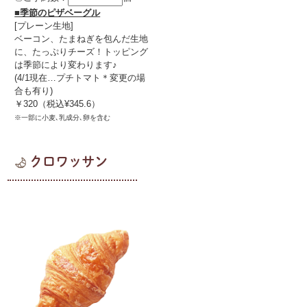
■季節のピザベーグル
[プレーン生地]
ベーコン、たまねぎを包んだ生地
に、たっぷりチーズ！トッピング
は季節により変わります♪
(4/1現在…プチトマト＊変更の場
合も有り)
￥320（税込¥345.6）
※一部に小麦､乳成分､卵を含む
クロワッサン