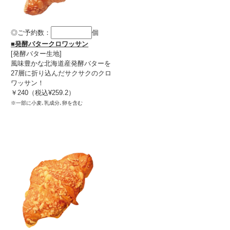
◎ご予約数：
個
■発酵バタークロワッサン
[発酵バター生地]
風味豊かな北海道産発酵バターを
27層に折り込んだサクサクのクロ
ワッサン！
￥240（税込¥259.2）
※一部に小麦､乳成分､卵を含む