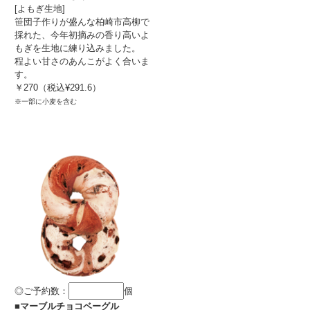
[よもぎ生地]
笹団子作りが盛んな柏崎市高柳で
採れた、今年初摘みの香り高いよ
もぎを生地に練り込みました。
程よい甘さのあんこがよく合いま
す。
￥270（税込¥291.6）
※一部に小麦を含む
◎ご予約数：
個
■マーブルチョコベーグル