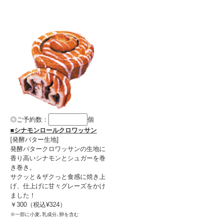
◎ご予約数：
個
■シナモンロールクロワッサン
[発酵バター生地]
発酵バタークロワッサンの生地に
香り高いシナモンとシュガーを巻
き巻き。
サクッと＆ザクっと食感に焼き上
げ、仕上げに甘々グレーズをかけ
ました！
￥300（税込¥324）
※一部に小麦､乳成分､卵を含む