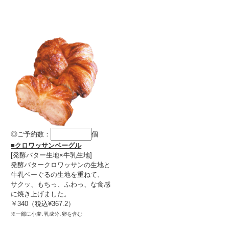
◎ご予約数：
個
■クロワッサンベーグル
[発酵バター生地×牛乳生地]
発酵バタークロワッサンの生地と
牛乳ベーぐるの生地を重ねて、
サクッ、もちっ、ふわっ、な食感
に焼き上げました。
￥340（税込¥367.2）
※一部に小麦､乳成分､卵を含む