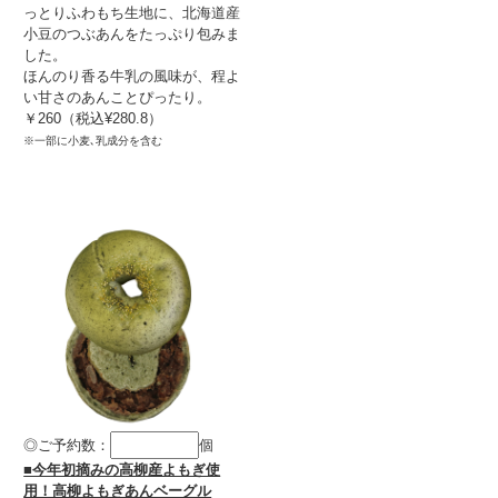
っとりふわもち生地に、北海道産
小豆のつぶあんをたっぷり包みま
した。
ほんのり香る牛乳の風味が、程よ
い甘さのあんことぴったり。
￥260（税込¥280.8）
※一部に小麦､乳成分を含む
◎ご予約数：
個
■今年初摘みの高柳産よもぎ使
用！高柳よもぎあんベーグル