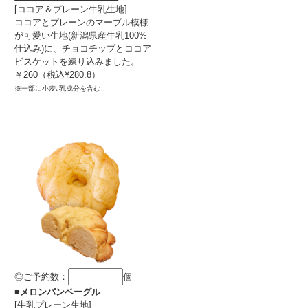
[ココア＆プレーン牛乳生地]
ココアとプレーンのマーブル模様
が可愛い生地(新潟県産牛乳100%
仕込み)に、チョコチップとココア
ビスケットを練り込みました。
￥260（税込¥280.8）
※一部に小麦､乳成分を含む
◎ご予約数：
個
■メロンパンベーグル
[牛乳プレーン生地]