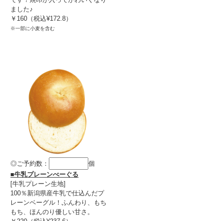
ました♪
￥160（税込¥172.8）
※一部に小麦を含む
◎ご予約数：
個
■牛乳プレーンべーぐる
[牛乳プレーン生地]
100％新潟県産牛乳で仕込んだプ
レーンベーグル！ふんわり、もち
もち、ほんのり優しい甘さ。