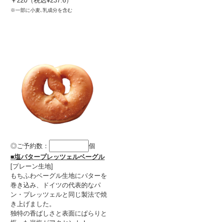
￥220（税込¥237.6）
※一部に小麦､乳成分を含む
◎ご予約数：
個
■塩バタープレッツェルベーグル
[プレーン生地]
もちふわベーグル生地にバターを
巻き込み、ドイツの代表的なパ
ン・プレッツェルと同じ製法で焼
き上げました。
独特の香ばしさと表面にぱらりと