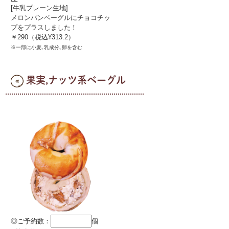
[牛乳プレーン生地]
メロンパンベーグルにチョコチッ
プをプラスしました！
￥290（税込¥313.2）
※一部に小麦､乳成分､卵を含む
果実,ナッツ系ベーグル
◎ご予約数：
個