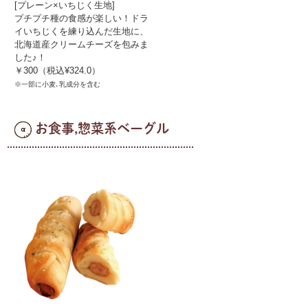
[プレーン×いちじく生地]
プチプチ種の食感が楽しい！ドラ
イいちじくを練り込んだ生地に、
北海道産クリームチーズを包みま
した♪！
￥300（税込¥324.0）
※一部に小麦､乳成分を含む
お食事,惣菜系ベーグル