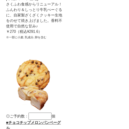
さくふわ食感からリニューアル！
ふんわり＆しっとり牛乳べーぐる
に、自家製ざくざくクッキー生地
をのせて焼き上げました。香料不
使用で自然な甘み♪
￥270（税込¥291.6）
※一部に小麦､乳成分､卵を含む
◎ご予約数：
個
■チョコチップメロンパンベーグ
ル