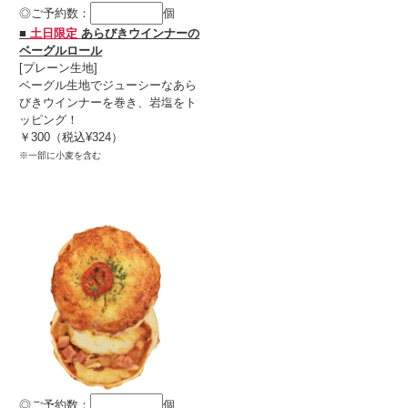
◎ご予約数：
個
■
土日限定
あらびきウインナーの
ベーグルロール
[プレーン生地]
ベーグル生地でジューシーなあら
びきウインナーを巻き、岩塩をト
ッピング！
￥300（税込¥324）
※一部に小麦を含む
◎ご予約数：
個