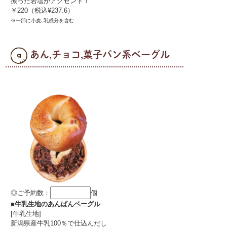
振った岩塩がアクセント！
￥220（税込¥237.6）
※一部に小麦､乳成分を含む
あん,チョコ,菓子パン系ベーグル
◎ご予約数：
個
■牛乳生地のあんぱんベーグル
[牛乳生地]
新潟県産牛乳100％で仕込んだし