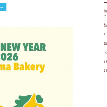
na
検
て
新
1
臨
お
7
6